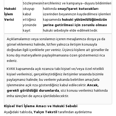
Sözleşmesini
tercihleriniz ve kampanya–duyuru bildirimleri
Hukuki
okuyup
hakkında
onay/işaret kutucukları
İşlem
kabul
üzerinden beyanınızın kaydedilmesi işlemleri
Verisi
ettiğiniz
kapsamında
hukuki yükümlülüğümüzün
yönünde
yerine getirilmesi için zorunlu olması
kayıt
hukuki sebebiyle elde edilmektedir.
Açıklamalarınızı veya sorularınızı içeren mesajlarınıza dosya ya da
görsel eklemeniz halinde, lütfen yalnızca iletişim konusuyla
doğrudan ilgili içeriklerle yer veriniz. Üçüncü kişilere ait görseller ile
konu dışı materyallerin paylaşılmamasına özen göstermenizi rica
ederiz.
KVKK kapsamında açık rızanıza tabi kişisel ve/veya özel nitelikli
kişisel verilerinizi, gerçekleştirdiğiniz iletişimler sırasında bizimle
paylaşmanız halinde; bu verilerin yukarıda belirtilen amaçlarla
işlenmesine açık rıza gösterdiğiniz kabul edilecektir.
Ancak,
gerekli görüldüğü durumlarda
, söz konusu verileriniz hakkında
imha süreçleri de ayrıca işletilebilecektir.
Kişisel Veri İşleme Amacı ve Hukuki Sebebi
Aşağıdaki tabloda,
Yalçın Tekstil
tarafından aydınlatma