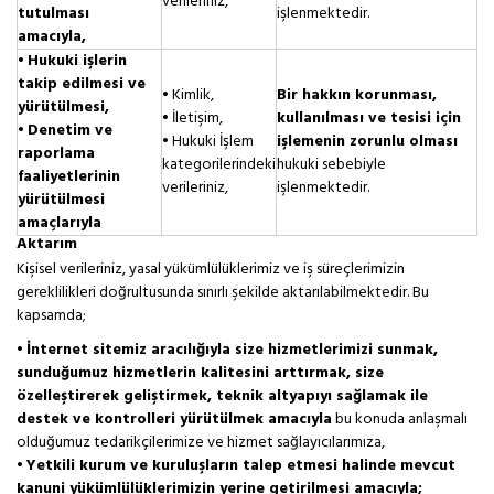
verileriniz,
tutulması
işlenmektedir.
amacıyla,
•
Hukuki işlerin
takip edilmesi ve
• Kimlik,
Bir hakkın korunması,
yürütülmesi,
• İletişim,
kullanılması ve tesisi için
•
Denetim ve
• Hukuki İşlem
işlemenin zorunlu olması
raporlama
kategorilerindeki
hukuki sebebiyle
faaliyetlerinin
verileriniz,
işlenmektedir.
yürütülmesi
amaçlarıyla
Aktarım
Kişisel verileriniz, yasal yükümlülüklerimiz ve iş süreçlerimizin
gereklilikleri doğrultusunda sınırlı şekilde aktarılabilmektedir. Bu
kapsamda;
•
İnternet sitemiz aracılığıyla size hizmetlerimizi sunmak,
sunduğumuz hizmetlerin kalitesini arttırmak, size
özelleştirerek geliştirmek, teknik altyapıyı sağlamak ile
destek ve kontrolleri yürütülmek amacıyla
bu konuda anlaşmalı
olduğumuz tedarikçilerimize ve hizmet sağlayıcılarımıza,
•
Yetkili kurum ve kuruluşların talep etmesi halinde mevcut
kanuni yükümlülüklerimizin yerine getirilmesi amacıyla;