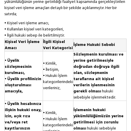
yükümlülüğünün yerine getirildiği faaliyet kapsamında gerçekleştirilen
kişisel veri işleme amaçları detaylı bir şekilde açıklanmıştır. Her bir
satırda;
• Kişisel veri işleme amacı,
• Kullanılan kişisel veri kategorileri,
• İlgili hukuki sebep ile belirtilmiştir.
Kişisel Veri İşleme
İlgili Kişisel
İşleme Hukuki Sebebi
Amacı
Veri Kategorisi
Sözleşmenin kurulması ve
•
Üyelik
yerine getirilmesiyle
• Kimlik,
sözleşmesinin
doğrudan doğruya ilgili
• İletişim,
kurulması,
olan, sözleşmenin
• Hukuki İşlem
•
Üyelik profilinizin
taraflarına ait kişisel
kategorilerindeki
oluşturulması
verilerin işlenmesinin
verileriniz,
amacıyla,
gerekli olması
hukuki
sebebiyle işlenmektedir.
•
Üyelik hesabınıza
ilişkin hukuki onay,
İşlemenin hukuki
• Kimlik,
izin, açık rıza
yükümlülüğümüzün yerine
• Hukuki İşlem
ve/veya ret
getirilmesi için zorunlu
kategorilerindeki
kayıtlarınızın
olması
hukuki sebebiyle