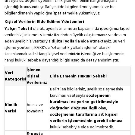
sıfatıyla siz değerli üyelerimizin kişisel verilerinin hangi amaçlarla
işlendiği konusunda şeffaf şekilde bilgilendirme yapmak ve bu
bilgilendirmenin yapıldığını ispat etmekle yükümlüyüz.
Kişisel Verilerin Elde Edilme Yöntemleri
Yalçın Tekstil
olarak, aydınlatma metni kapsamında işlediğimiz kişisel
verilerinizi; internet sitemiz üzerinden üyelik oluşturmanız ve devam
eden üyeliğiniz vasıtasıyla
dijital yollarla
elde etmekteyiz. Bu veri
işleme yöntemi, KVKK’da “otomatik yollarla işleme” olarak
tanımlanmaktadır. Hangi kişisel verilerinizin işlendiği ve bu işlemenin
hangi hukuki sebebe dayandığı bilgisi aşağıda detaylandırılmıştır.
İşlenen
Veri
Kişisel
Elde Etmenin Hukuki Sebebi
Kategorisi
Verileriniz
Belirtilen bilgileriniz, üyelik sözleşmesinin
kurulması vasıtasıyla
sözleşmenin
kurulması ve yerine getirilmesiyle
Kimlik
Adınız ve
doğrudan doğruya ilgili
olan,
Verisi
soyadınız
sözleşmenin taraflarına ait kişisel
verilerin işlenmesinin gerekli olması
hukuki sebebiyle elde edilmektedir.
E-posta