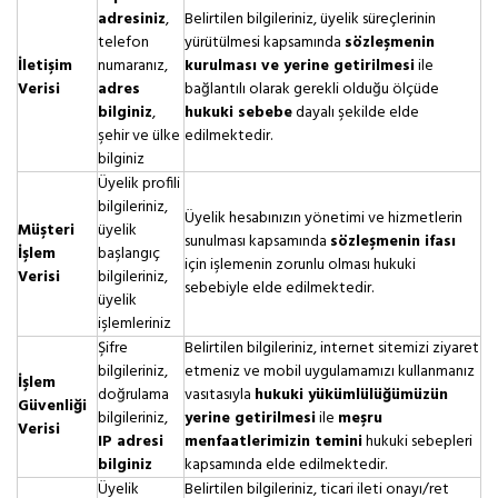
adresiniz
,
Belirtilen bilgileriniz, üyelik süreçlerinin
telefon
yürütülmesi kapsamında
sözleşmenin
İletişim
numaranız,
kurulması ve yerine getirilmesi
ile
Verisi
adres
bağlantılı olarak gerekli olduğu ölçüde
bilginiz
,
hukuki sebebe
dayalı şekilde elde
şehir ve ülke
edilmektedir.
bilginiz
Üyelik profili
bilgileriniz,
Üyelik hesabınızın yönetimi ve hizmetlerin
Müşteri
üyelik
sunulması kapsamında
sözleşmenin ifası
İşlem
başlangıç
için işlemenin zorunlu olması hukuki
Verisi
bilgileriniz,
sebebiyle elde edilmektedir.
üyelik
işlemleriniz
Şifre
Belirtilen bilgileriniz, internet sitemizi ziyaret
bilgileriniz,
etmeniz ve mobil uygulamamızı kullanmanız
İşlem
doğrulama
vasıtasıyla
hukuki yükümlülüğümüzün
Güvenliği
bilgileriniz,
yerine getirilmesi
ile
meşru
Verisi
IP adresi
menfaatlerimizin temini
hukuki sebepleri
bilginiz
kapsamında elde edilmektedir.
Üyelik
Belirtilen bilgileriniz, ticari ileti onayı/ret