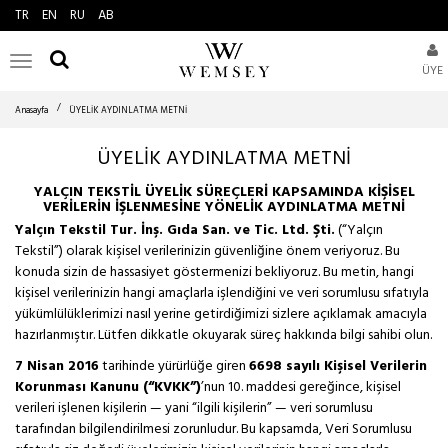
TR
EN
RU
AB
Toggle
ÜYE
navigation
Anasayfa
ÜYELİK AYDINLATMA METNİ
ÜYELİK AYDINLATMA METNİ
YALÇIN TEKSTİL ÜYELİK SÜREÇLERİ KAPSAMINDA KİŞİSEL
VERİLERİN İŞLENMESİNE YÖNELİK AYDINLATMA METNİ
Yalçın Tekstil Tur. İnş. Gıda San. ve Tic. Ltd. Şti.
(“Yalçın
Tekstil”) olarak kişisel verilerinizin güvenliğine önem veriyoruz. Bu
konuda sizin de hassasiyet göstermenizi bekliyoruz. Bu metin, hangi
kişisel verilerinizin hangi amaçlarla işlendiğini ve veri sorumlusu sıfatıyla
yükümlülüklerimizi nasıl yerine getirdiğimizi sizlere açıklamak amacıyla
hazırlanmıştır. Lütfen dikkatle okuyarak süreç hakkında bilgi sahibi olun.
7 Nisan 2016
tarihinde yürürlüğe giren
6698 sayılı Kişisel Verilerin
Korunması Kanunu (“KVKK”)
’nun 10. maddesi gereğince, kişisel
verileri işlenen kişilerin — yani “ilgili kişilerin” — veri sorumlusu
tarafından bilgilendirilmesi zorunludur. Bu kapsamda, Veri Sorumlusu