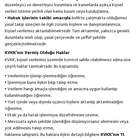
düzenleyici ve denetleyici kurumlara ve kanunlarda açıkça kişisel
verileri isteme yetkili olan kamu kurum veya kuruluşlarına,
•
Hukuk işlerinin takibi amacıyla
birlikte çalışmakta olduğumuz
yasal takip süreçleri ile ilgili zorunlu kişilere ve danışmanlarımıza,
Kişisel verileriniz aktarılabilmektedir. Tüm aktarımlar, yalnızca gerekli
durumlarla sınırlı olup, yasal çerçevede ve şeffaf şekilde
gerçekleştirilmektedir.
KVKK’nın Vermiş Olduğu Haklar
KVKK, kişisel verileriniz üzerinde kontrol sahibi olabilmeniz adına size
çeşitli haklar tanımaktadır. Bu kapsamda;
• Verilerinizin işlenip işlenmediğini öğrenme,
• İşlenmişse buna ilişkin bilgi talep etme,
• Verilerin hangi amaçla işlendiğini ve amacına uygun kullanılıp
kullanılmadığını öğrenme,
• Yurt içinde veya dışında üçüncü kişilere aktarılıp aktarılmadığını
öğrenme,
• Eksik ya da hatalı işlenmişse düzeltilmesini isteme,
• Mevzuata aykırı şekilde işlendiğini düşünüyorsanız silinmesini veya
yok edilmesini talep etme,
haklarına sahipsiniz. Bu haklara ilişkin detaylı bilgilere
KVKK’nın 11.