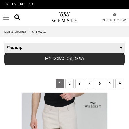
TR
EN
RU
AB
Toggle
РЕГИСТРАЦИЯ
navigation
Главная страница
All Products
Фильтр
МУЖСКАЯ ОДЕЖДА
1
2
3
4
5