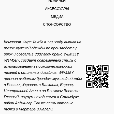
НОВИНКИ
АКСЕССУАРЫ
МЕДИА
СПОНСОРСТВО
Компания Yalçın Textile в 1983 году вышла на
рынок мужской одежды по производству
брюк и создала в 2002 году бренд WEMSEY.
WEMSEY, создает современный стиль с
использованием высококачественных
тканей и стильных дизайнов. WEMSEY
признан любимым брендом мужской одежды
в России , Украине, в Балканах, Европе,
Центральной Азии и на Ближнем Востоке.
Главный шоурум находиться в Стамбуле,
район Авджилар. Так же есть оптовые
точки в Мертере и Лалели.