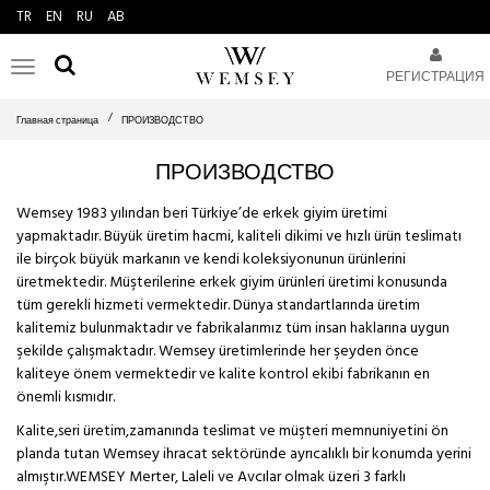
TR
EN
RU
AB
Toggle
РЕГИСТРАЦИЯ
navigation
Главная страница
ПРОИЗВОДСТВО
ПРОИЗВОДСТВО
Wemsey 1983 yılından beri Türkiye’de erkek giyim üretimi
yapmaktadır. Büyük üretim hacmi, kaliteli dikimi ve hızlı ürün teslimatı
ile birçok büyük markanın ve kendi koleksiyonunun ürünlerini
üretmektedir. Müşterilerine erkek giyim ürünleri üretimi konusunda
tüm gerekli hizmeti vermektedir. Dünya standartlarında üretim
kalitemiz bulunmaktadır ve fabrikalarımız tüm insan haklarına uygun
şekilde çalışmaktadır. Wemsey üretimlerinde her şeyden önce
kaliteye önem vermektedir ve kalite kontrol ekibi fabrikanın en
önemli kısmıdır.
Kalite,seri üretim,zamanında teslimat ve müşteri memnuniyetini ön
planda tutan Wemsey ihracat sektöründe ayrıcalıklı bir konumda yerini
almıştır.WEMSEY Merter, Laleli ve Avcılar olmak üzeri 3 farklı